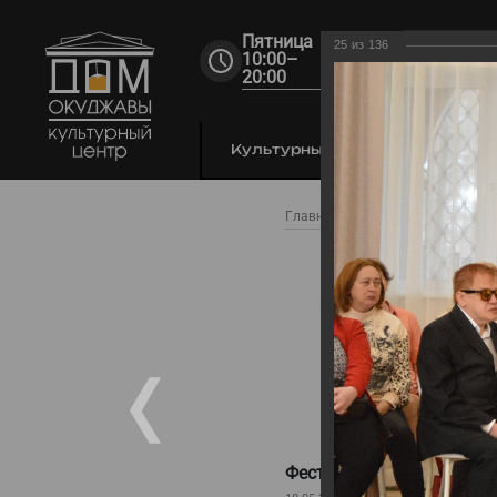
Пятница
25
из
136
10:00–
20:00
Культурный центр
По
Главная
Фестиваль
Фото
Ф
«Возь
Фестиваль-конкурс «Воз