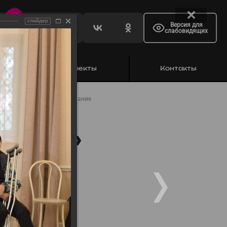
слайдер
Версия для
слабовидящих
ь
Проекты
Контакты
024. Конкурсное прослушивание
рс
узья…»
е
е