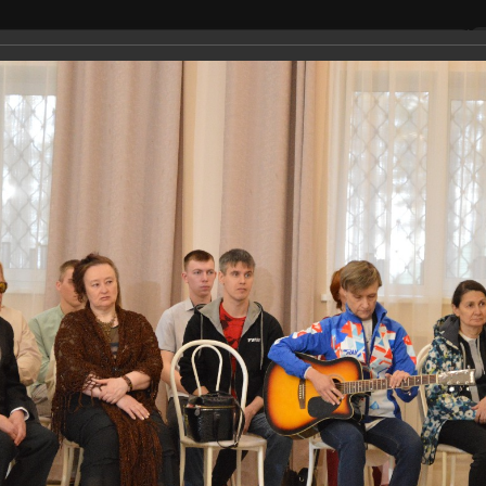
сещение
Окуджава
Фестивал
Фестиваль-конкурс «Возьмемся за руки, друзья…» 2
альбом
2024 год
естиваль-конку
мемся за руки, др
2024. Конкурсно
прослушивание
ьмемся за руки, друзья…» 2024. Конкурсное прослушивани