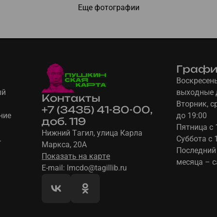
Еще фотографии
Графи
Воскресень
ый
выходные 
Контакты
Вторник, ср
+7 (3435) 41-80-00,
ние
до 19:00
доб. 119
Пятница с 
Нижний Тагил, улица Карла
.
Суббота с 
Маркса, 20А
Последний
Показать на карте
месяца – 
E-mail: lmcdo@tagillib.ru