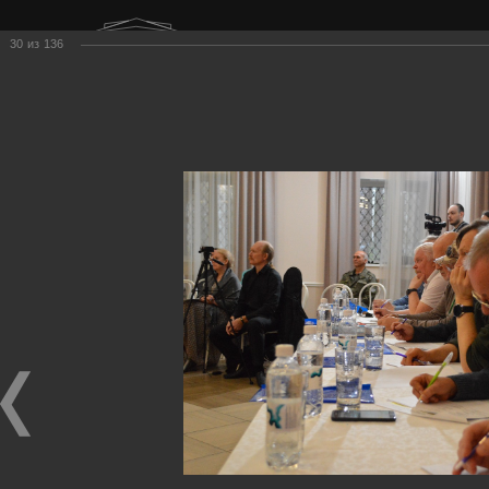
г. Нижний Тагил
30
из
136
ул. Карла Маркса, 20А
Суббота
11:00–19:00
Меню
Поиск
Главная
Фестиваль
Фотоальбом
2024 год
Фестиваль-конкурс «Возьмемся за руки, друзья…» 2024.
Конкурсное прослушивание
Фестиваль-конкурс
«Возьмемся за руки, друзья…»
2024. Конкурсное
прослушивание