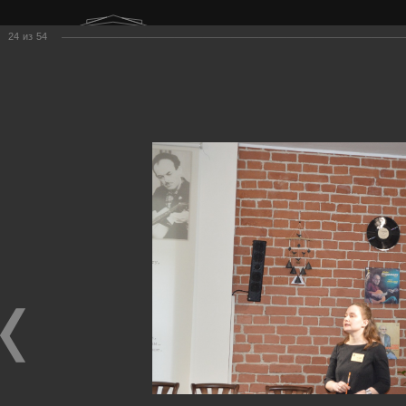
г. Нижний Тагил
24
из
54
ул. Карла Маркса, 20А
Воскресенье
Выходной
Меню
Поиск
Главная
Фестиваль
Фотоальбом
2024 год
Экскурсия в Доме Окуджавы
Экскурсия в Доме Окуджавы
Экскурсия в Доме Окуджавы
18.05.2024