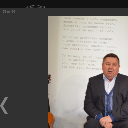
г. Нижний Тагил
35
из
54
ул. Карла Маркса, 20А
Воскресенье
Выходной
Меню
Поиск
Главная
Фестиваль
Фотоальбом
2024 год
Экскурсия в Доме Окуджавы
Экскурсия в Доме Окуджавы
Экскурсия в Доме Окуджавы
18.05.2024