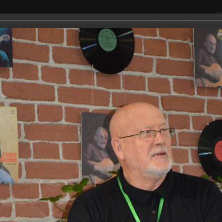
сещение
Окуджава
Фестивал
Экскурсия в Доме Окуджавы
альбом
2024 год
рсия в Доме Ок
жавы