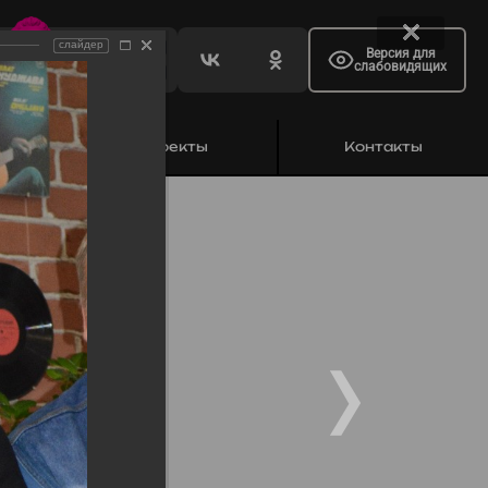
слайдер
Версия для
слабовидящих
ь
Проекты
Контакты
уджавы