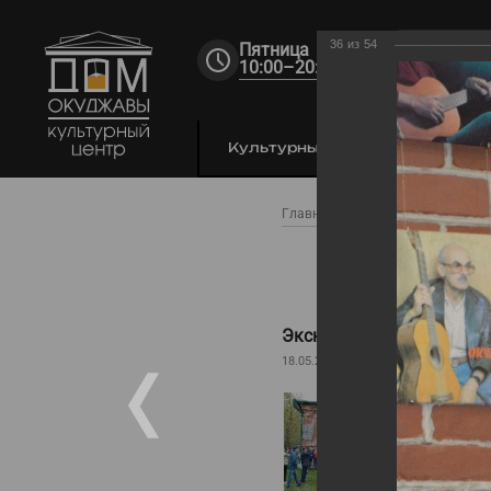
36
из
54
Пятница
10:00–20:00
Культурный центр
По
Главная
Фестиваль
Фото
Экску
Экскурсия в Доме Окуд
18.05.2024