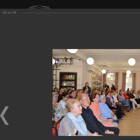
г. Нижний Тагил
42
из
54
ул. Карла Маркса, 20А
Воскресенье
Выходной
Меню
Поиск
Главная
Фестиваль
Фотоальбом
2024 год
Экскурсия в Доме Окуджавы
Экскурсия в Доме Окуджавы
Экскурсия в Доме Окуджавы
18.05.2024