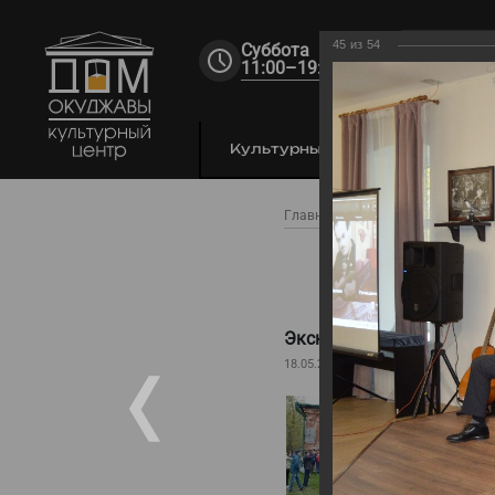
45
из
54
Суббота
11:00–19:00
Культурный центр
По
Главная
Фестиваль
Фото
Экску
Экскурсия в Доме Окуд
18.05.2024