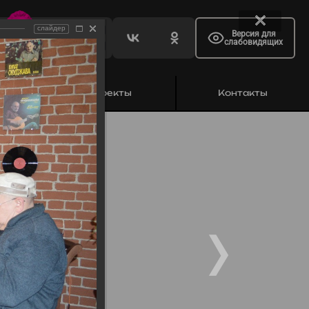
слайдер
Версия для
слабовидящих
ь
Проекты
Контакты
уджавы