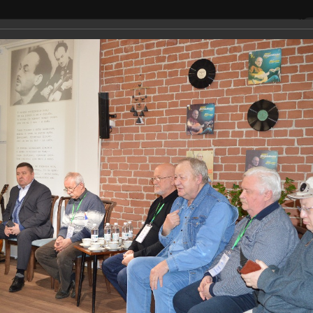
сещение
Окуджава
Фестивал
Экскурсия в Доме Окуджавы
альбом
2024 год
рсия в Доме Ок
жавы