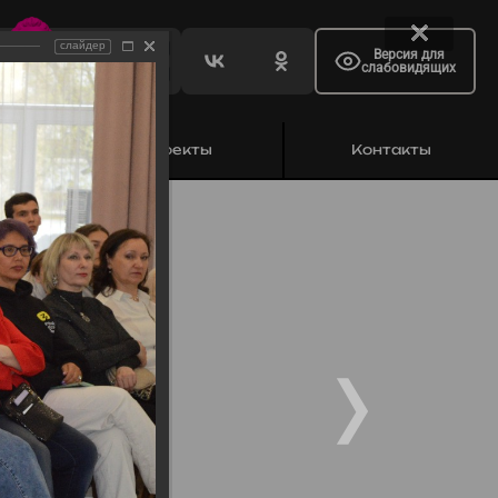
слайдер
Версия для
слабовидящих
ь
Проекты
Контакты
уджавы