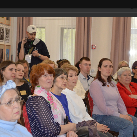
сещение
Окуджава
Фестивал
Экскурсия в Доме Окуджавы
альбом
2024 год
рсия в Доме Ок
жавы