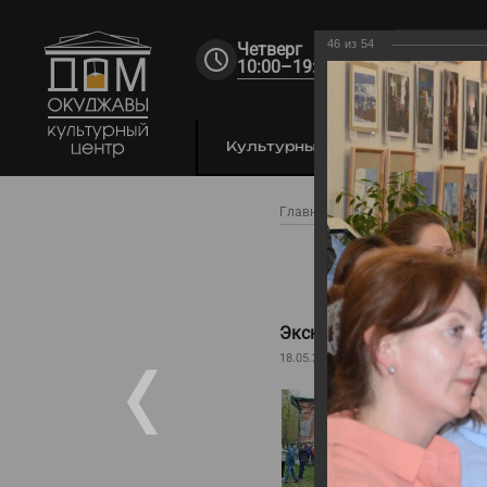
46
из
54
Четверг
10:00–19:00
Культурный центр
По
Главная
Фестиваль
Фото
Экску
Экскурсия в Доме Окуд
18.05.2024