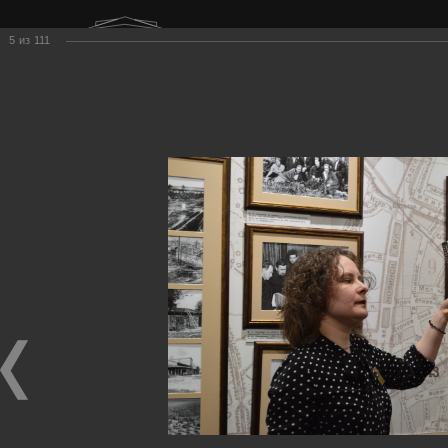
г. Нижний Тагил
5
из
111
ул. Карла Маркса, 20А
Четверг
10:00–19:00
Меню
Поиск
Главная
Фестиваль
Фотоальбом
2026 год
Они пели Окуджаву
Они пели Окуджаву
Они пели Окуджаву