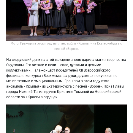
Фото. Гран-при в этом году взял ансамбль «Крылья» из Екатеринбурга с
песней «Ворон».
На следующий день на этой же сцене вновь царила магия творчества
Окуджавы. Его читали и пели – соло, дуэтами и целыми
коллективами. Гала-концерт победителей XII Всероссийского
фестиваля-конкурса «Возьмемся за руки, друзья…» получился не
менее теплым и эмоциональным. Гран-при в этом году взял
ансамбль «Крылья» из Екатеринбурга с песней «Ворон». Приз Главы
города Нижний Тагил вручен Кристине Томиной из Новосибирской
области за «Краски в сердце».