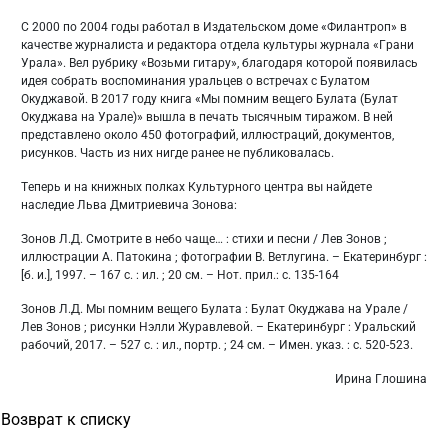
С 2000 по 2004 годы работал в Издательском доме «Филантроп» в
качестве журналиста и редактора отдела культуры журнала «Грани
Урала». Вел рубрику «Возьми гитару», благодаря которой появилась
идея собрать воспоминания уральцев о встречах с Булатом
Окуджавой. В 2017 году книга «Мы помним вещего Булата (Булат
Окуджава на Урале)» вышла в печать тысячным тиражом. В ней
представлено около 450 фотографий, иллюстраций, документов,
рисунков. Часть из них нигде ранее не публиковалась.
Теперь и на книжных полках Культурного центра вы найдете
наследие Льва Дмитриевича Зонова:
Зонов Л.Д. Смотрите в небо чаще… : стихи и песни / Лев Зонов ;
иллюстрации А. Патокина ; фотографии В. Ветлугина. – Екатеринбург :
[б. и.], 1997. – 167 с. : ил. ; 20 см. – Нот. прил.: с. 135-164
Зонов Л.Д. Мы помним вещего Булата : Булат Окуджава на Урале /
Лев Зонов ; рисунки Нэлли Журавлевой. – Екатеринбург : Уральский
рабочий, 2017. – 527 с. : ил., портр. ; 24 см. – Имен. указ. : с. 520-523.
Ирина Глошина
Возврат к списку