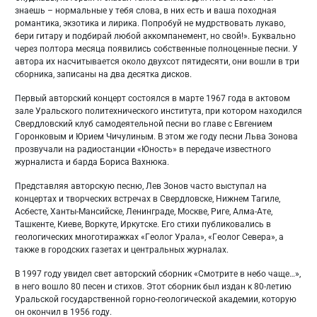
знаешь – нормальные у тебя слова, в них есть и ваша походная
романтика, экзотика и лирика. Попробуй не мудрствовать лукаво,
бери гитару и подбирай любой аккомпанемент, но свой!». Буквально
через полтора месяца появились собственные полноценные песни. У
автора их насчитывается около двухсот пятидесяти, они вошли в три
сборника, записаны на два десятка дисков.
Первый авторский концерт состоялся в марте 1967 года в актовом
зале Уральского политехнического института, при котором находился
Свердловский клуб самодеятельной песни во главе с Евгением
Горонковым и Юрием Чичулиным. В этом же году песни Льва Зонова
прозвучали на радиостанции «Юность» в передаче известного
журналиста и барда Бориса Вахнюка.
Представляя авторскую песню, Лев Зонов часто выступал на
концертах и творческих встречах в Свердловске, Нижнем Тагиле,
Асбесте, Ханты-Мансийске, Ленинграде, Москве, Риге, Алма-Ате,
Ташкенте, Киеве, Воркуте, Иркутске. Его стихи публиковались в
геологических многотиражках «Геолог Урала», «Геолог Севера», а
также в городских газетах и центральных журналах.
В 1997 году увидел свет авторский сборник «Смотрите в небо чаще…»,
в него вошло 80 песен и стихов. Этот сборник был издан к 80-летию
Уральской государственной горно-геологической академии, которую
он окончил в 1956 году.