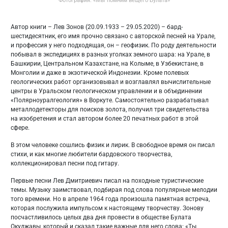
Фотография. «Мы помним вещего Булата»
Автор книги – Лев Зонов (20.09.1933 – 29.05.2020) – бард-
шестидесятник, его имя прочно связано с авторской песней на Урале,
и профессия у него подходящая, он – геофизик. По роду деятельности
побывал в экспедициях в разных уголках земного шара: на Урале, в
Башкирии, Центральном Казахстане, на Колыме, в Узбекистане, в
Монголии и даже в экзотической Индонезии. Кроме полевых
геологических работ организовывал и возглавлял вычислительные
центры в Уральском геологическом управлении и в объединении
«Полярноуралгеология» в Воркуте. Самостоятельно разрабатывал
металлодетекторы для поисков золота, получил три свидетельства
на изобретения и стал автором более 20 печатных работ в этой
сфере.
В этом человеке сошлись физик и лирик. В свободное время он писал
стихи, и как многие любители бардовского творчества,
коллекционировал песни под гитару.
Первые песни Лев Дмитриевич писал на походные туристические
темы. Музыку заимствовал, подбирая под слова популярные мелодии
того времени. Но в апреле 1964 года произошла памятная встреча,
которая послужила импульсом к настоящему творчеству. Зонову
посчастливилось целых два дня провести в обществе Булата
Окуджавы, который и сказал такие важные для него слова: «Ты