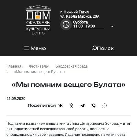
г. Нижний Тагил
ул. Карла Маркса, 20А
Суббота
11:00–19:00
Меню
Поиск
Главная
Фестиваль
Бардовская среда
«Мы помним вещего Булата»
«Мы помним вещего Булата»
21.09.2020
Поделиться
Под таким названием вышла книга Льва Дмитриевича Зонова, – итог
пятнадцатилетней исследовательской работы, полностью
оправдывающий свое название. Издание посвящено памяти поэта