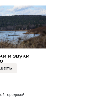
ки и звуки
а
шать
ной городской