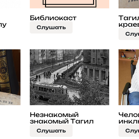
Библиокаст
Таги
лу
крае
Слушать
Слу
Незнакомый
Чело
знакомый Тагил
инкл
Слушать
Слу