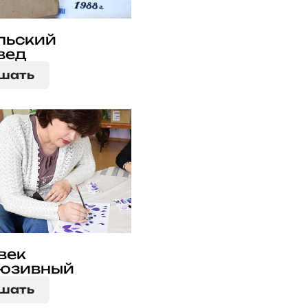
льский
вед
шать
век
юзивный
шать