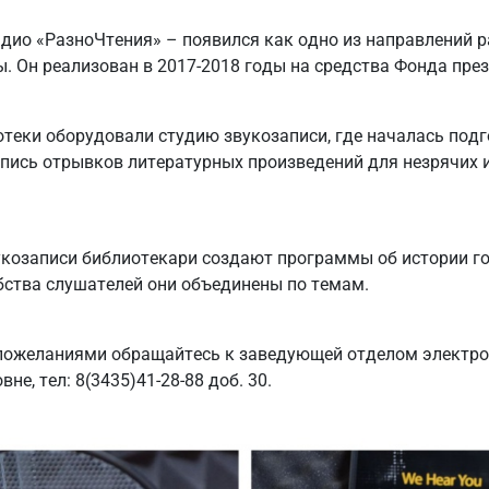
дио «РазноЧтения» – появился как одно из направлений 
. Он реализован в 2017-2018 годы на средства Фонда през
отеки оборудовали студию звукозаписи, где началась под
апись отрывков литературных произведений для незрячих 
укозаписи библиотекари создают программы об истории го
бства слушателей они объединены по темам.
пожеланиями обращайтесь к заведующей отделом электро
не, тел: 8(3435)41-28-88 доб. 30.