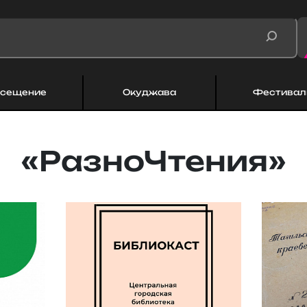
сещение
Окуджава
Фестивал
«РазноЧтения»