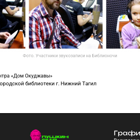
Фото. Участники звукозаписи на Библионочи
ентра «Дом Окуджавы»
ородской библиотеки г. Нижний Тагил
Графи