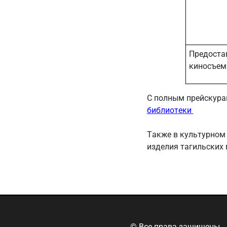
Предостав
киносъем
С полным прейскура
библиотеки
Также в культурном
изделия тагильских 
© Все права защищены.