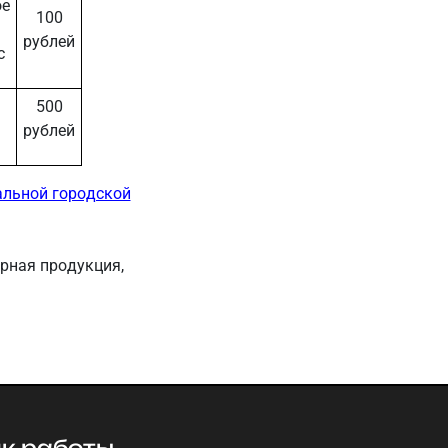
ое
100
рублей
с
500
рублей
альной городской
рная продукция,
к работы