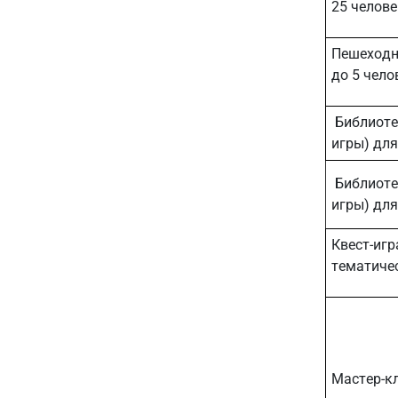
25 челове
Пешеходна
до 5 чело
Библиотеч
игры) дл
Библиотеч
игры) для
Квест-игр
тематичес
Мастер-кл