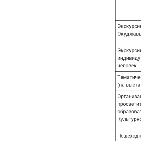
Экскурси
Окуджавы
Экскурси
индивидуа
человек
Тематиче
(на выст
Организа
просветит
образоват
Культурн
Пешеходна