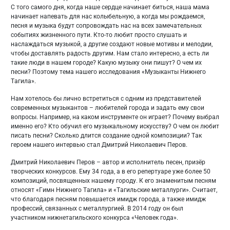
С того самого дня, когда наше сердце начинает биться, наша мама
начинает напевать для нас колыбельную, а когда мы рождаемся,
песня и музыка будут сопровождать нас на всех замечательных
событиях жизненного пути. Кто-то любит просто слушать и
наслаждаться музыкой, а другие создают новые мотивы и мелодии,
чтобы доставлять радость другим. Нам стало интересно, а есть ли
такие люди в нашем городе? Какую музыку они пишут? О чем их
песни? Поэтому тема нашего исследования «Музыканты Нижнего
Тагила».
Нам хотелось бы лично встретиться с одним из представителей
современных музыкантов – любителей города и задать ему свои
вопросы. Например, на каком инструменте он играет? Почему выбрал
именно его? Кто обучил его музыкальному искусству? О чем он любит
писать песни? Сколько длится создание одной композиции? Так
героем нашего интервью стал Дмитрий Николаевич Перов.
Дмитрий Николаевич Перов – автор и исполнитель песен, призёр
творческих конкурсов. Ему 34 года, а в его репертуаре уже более 50
композиций, посвященных нашему городу. К его знаменитым песням
относят «Гимн Нижнего Тагила» и «Тагильские металлурги». Считает,
что благодаря песням повышается имидж города, а также имидж
профессий, связанных с металлургией. В 2014 году он был
участником нижнетагильского конкурса «Человек года».