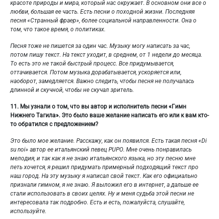
красоте природы и мира, который нас окружает. В основном они все о
любви, большая ее часть. Есть песни о походной жизни. Последняя
песня «Странный фраер», более социальной направленности. Она о
том, что такое время, о политиках.
Песня тоже не пишется за один час. Музыку могу написать за час,
потом пишу текст. На текст уходит, в среднем, от 1 недели до месяца.
То есть это не такой быстрый процесс. Все придумывается,
оттачивается. Потом музыка дорабатывается, ускоряется или,
наоборот, замедляется. Важно следить, чтобы песня не получалась
длинной и скучной, чтобы не скучал зритель.
11.
Мы узнали о том, что вы автор и исполнитель песни «Гимн
Нижнего Тагила». Это было ваше желание написать его или к вам кто-
то обратился с предложением?
Это было мое желание. Расскажу, как он появился. Есть такая песня «
Di
su
noi
» автор ее итальянский певец
PUPO
. Мне очень понравилась
мелодия, и так как я не знаю итальянского языка, но эту песню мне
петь хочется, я решил придумать примерный подходящий текст про
наш город. На эту музыку я написал свой текст. Как его официально
признали гимном, я не знаю. Я выложил его в интернет, а дальше ее
стали использовать в своих целях. Ну и меня судьба этой песни не
интересовала так подробно. Есть и есть, пожалуйста, слушайте,
используйте.