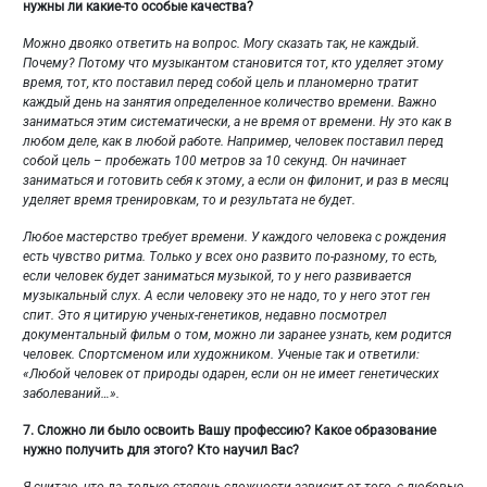
нужны ли какие-то особые качества?
Можно двояко ответить на вопрос. Могу сказать так, не каждый.
Почему? Потому что музыкантом становится тот, кто уделяет этому
время, тот, кто поставил перед собой цель и планомерно тратит
каждый день на занятия определенное количество времени. Важно
заниматься этим систематически, а не время от времени. Ну это как в
любом деле, как в любой работе. Например, человек поставил перед
собой цель – пробежать 100 метров за 10 секунд. Он начинает
заниматься и готовить себя к этому, а если он филонит, и раз в месяц
уделяет время тренировкам, то и результата не будет.
Любое мастерство требует времени. У каждого человека с рождения
есть чувство ритма. Только у всех оно развито по-разному, то есть,
если человек будет заниматься музыкой, то у него развивается
музыкальный слух. А если человеку это не надо, то у него этот ген
спит. Это я цитирую ученых-генетиков, недавно посмотрел
документальный фильм о том, можно ли заранее узнать, кем родится
человек. Спортсменом или художником. Ученые так и ответили:
«Любой человек от природы одарен, если он не имеет генетических
заболеваний…».
7.
Сложно ли было освоить Вашу профессию? Какое образование
нужно получить для этого? Кто научил Вас?