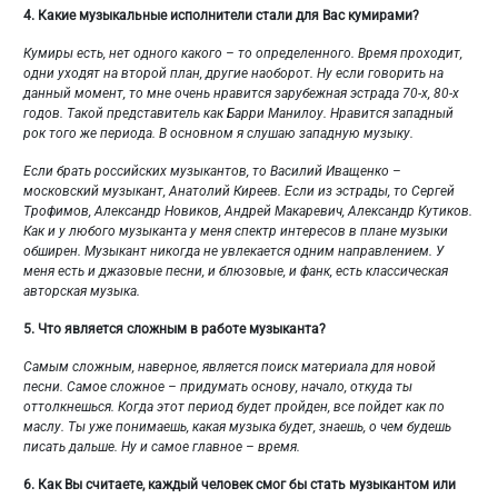
4.
Какие музыкальные исполнители стали для Вас кумирами?
Кумиры есть, нет одного какого – то определенного. Время проходит,
одни уходят на второй план, другие наоборот. Ну если говорить на
данный момент, то мне очень нравится зарубежная эстрада 70-х, 80-х
годов. Такой представитель как Барри Манилоу. Нравится западный
рок того же периода. В основном я слушаю западную музыку.
Если брать российских музыкантов, то Василий Иващенко –
московский музыкант, Анатолий Киреев. Если из эстрады, то Сергей
Трофимов, Александр Новиков, Андрей Макаревич, Александр Кутиков.
Как и у любого музыканта у меня спектр интересов в плане музыки
обширен. Музыкант никогда не увлекается одним направлением. У
меня есть и джазовые песни, и блюзовые, и фанк, есть классическая
авторская музыка.
5.
Что является сложным в работе музыканта?
Самым сложным, наверное, является поиск материала для новой
песни. Самое сложное – придумать основу, начало, откуда ты
оттолкнешься. Когда этот период будет пройден, все пойдет как по
маслу. Ты уже понимаешь, какая музыка будет, знаешь, о чем будешь
писать дальше. Ну и самое главное – время.
6.
Как Вы считаете, каждый человек смог бы стать музыкантом или