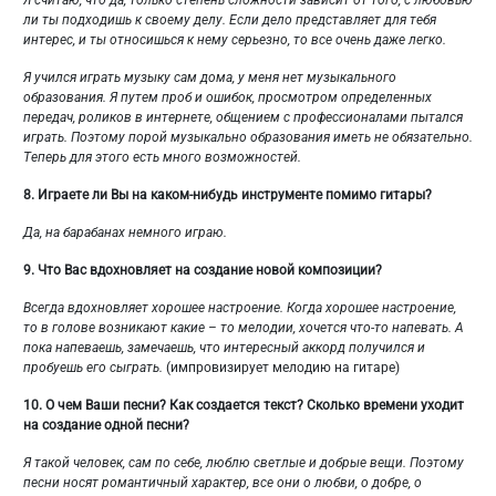
Я считаю, что да, только степень сложности зависит от того, с любовью
ли ты подходишь к своему делу. Если дело представляет для тебя
интерес, и ты относишься к нему серьезно, то все очень даже легко.
Я учился играть музыку сам дома, у меня нет музыкального
образования. Я путем проб и ошибок, просмотром определенных
передач, роликов в интернете, общением с профессионалами пытался
играть. Поэтому порой музыкально образования иметь не обязательно.
Теперь для этого есть много возможностей.
8.
Играете ли Вы на каком-нибудь инструменте помимо гитары?
Да, на барабанах немного играю.
9.
Что Вас вдохновляет на создание новой композиции?
Всегда вдохновляет хорошее настроение. Когда хорошее настроение,
то в голове возникают какие – то мелодии, хочется что-то напевать. А
пока напеваешь, замечаешь, что интересный аккорд получился и
пробуешь его сыграть.
(импровизирует мелодию на гитаре)
10.
О чем Ваши песни? Как создается текст? Сколько времени уходит
на создание одной песни?
Я такой человек, сам по себе, люблю светлые и добрые вещи. Поэтому
песни носят романтичный характер, все они о любви, о добре, о