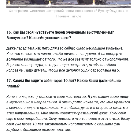
Фотография. Фестиваль авторской песни, посвященный Булату Окуджаве в
Нижнем Тагиле
16.
Как Вы себя чувствуете перед очередным выступлением?
Волнуетесь? Как себя успокаиваете?
Даже перед тем, как петь для вас сейчас было небольшое волнение.
Хочется же спеть отлично, чтобы ничего не подвело. А на концерте
волнение возникает от того, что не все зависит только от исполнения.
Ведь есть аппаратура, которую надо настроить, чтобы она была
исправна. Надо думать, чтобы все цепочки были отработаны на 5.
17.
Каким Вы видите себя через 10 лет? Какие Ваши дальнейшие
планы?
Конечно же, я хочу повысить свое мастерство. Я уже нашел свою нишу
в музыкальном направлении. Я очень долго искал то, что мне нравится,
а сейчас понял, что привлекает меня блюз, джаз и я стараюсь писать в
этих направлениях. Мне очень нравится бразильский джаз. Хочу себя
еще в нем попробовать. Хочу принести что-то новое в этот стиль. Вижу
себя уже через 10 лет закоренелым исполнителем с большим фан
клубом, с большими возможностями.