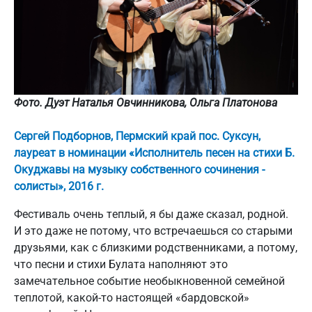
Фото. Дуэт Наталья Овчинникова, Ольга Платонова
Сергей Подборнов, Пермский край пос. Суксун,
лауреат в номинации «Исполнитель песен на стихи Б.
Окуджавы на музыку собственного сочинения -
солисты», 2016 г.
Фестиваль очень теплый, я бы даже сказал, родной.
И это даже не потому, что встречаешься со старыми
друзьями, как с близкими родственниками, а потому,
что песни и стихи Булата наполняют это
замечательное событие необыкновенной семейной
теплотой, какой-то настоящей «бардовской»