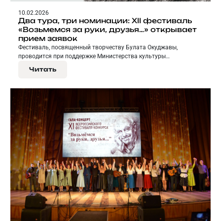
10.02.2026
Два тура, три номинации: XII фестиваль
«Возьмемся за руки, друзья…» открывает
прием заявок
Фестиваль, посвященный творчеству Булата Окуджавы,
проводится при поддержке Министерства культуры
Свердловской области, Свердловского государственного
Читать
областного Дворца народного творчества, Управления
культуры Администрации города Нижний Тагил и Центральной
городской библиотеки Нижнего Тагила.