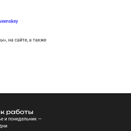
weenskey
ы», на сайте, а также
к работы
е и понедельник —
дни