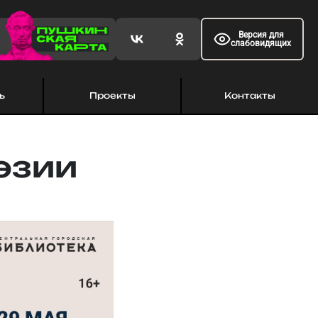
Версия для
слабовидящих
ь
Проекты
Контакты
эзии