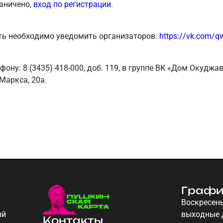
аничено,
вход по регистрации
.
ь необходимо уведомить организаторов:
https://vk.com/q
ону: 8 (3435) 418-000, доб. 119, в группе ВК «Дом Окуджав
 Маркса, 20а.
Графи
Воскресень
ый
выходные 
Контакты