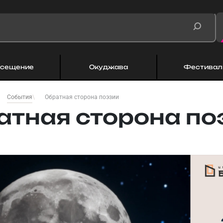
сещение
Окуджава
Фестивал
Обратная сторона поэзии
События
атная сторона по