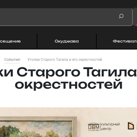
сещение
Окуджава
Фестивал
Уголки Старого Тагила и его окрестностей
События
и Старого Тагила
окрестностей