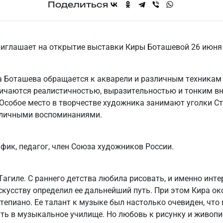
Поделиться
иглашает на открытие выставки Киры Боташевой 26 июня 
а Боташева обращается к акварели и различным техникам
личаются реалистичностью, выразительностью и тонким в
Особое место в творчестве художника занимают уголки Ст
 личными воспоминаниями.
фик, педагог, член Союза художников России.
агиле. С раннего детства любила рисовать, и именно инте
скусству определил ее дальнейший путь. При этом Кира о
тепиано. Ее талант к музыке был настолько очевиден, что 
ть в музыкальное училище. Но любовь к рисунку и живоп