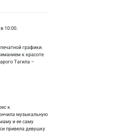
в 10:00.
 печатной графики.
ниманием к красоте
арого Тагила –
рес к
кончила музыкальную
маму и ее саму
иси привела девушку