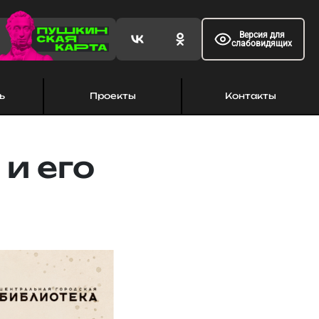
Версия для
слабовидящих
ь
Проекты
Контакты
 и его