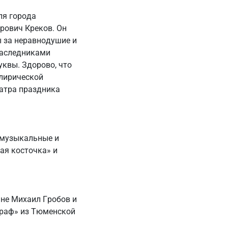
ля города
рович Креков. Он
 за неравнодушие и
наследниками
уквы. Здорово, что
 лирической
еатра праздника
 музыкальные и
ая косточка» и
не Михаил Гробов и
раф» из Тюменской