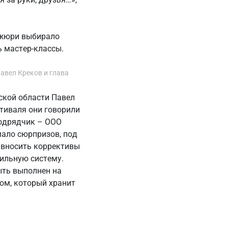
 жюри выбирало
ь мастер-классы.
авел Креков и глава
ской области Павел
тиваля они говорили
подрядчик – ООО
ало сюрпризов, под
 вносить коррективы
ильную систему.
ыть выполнен на
ом, который хранит