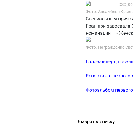
Фото. Ансамбль «Крыль
Специальным призом
Гран-при завоевала 
номинации – «Женск
Фото. Награждение Све
Гала-концерт, посвя
Репортаж с первого 
Фотоальбом первого
Возврат к списку