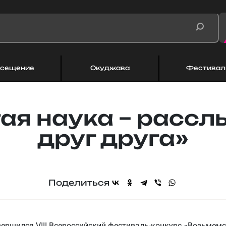
сещение
Окуджава
Фестивал
ая наука – расс
друг друга»
Поделиться
ершился VIII Всероссийский фестиваль-конкурс «Возьмемся