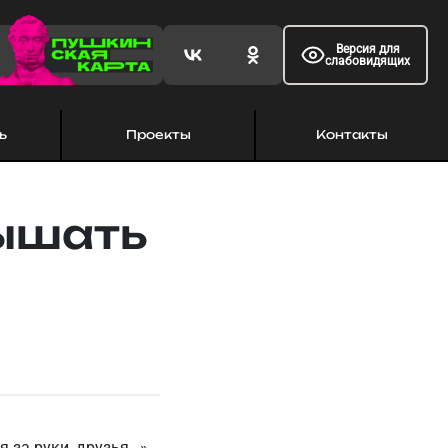
Версия для
слабовидящих
ь
Проекты
Контакты
лышать
 за руки, друзья…»,