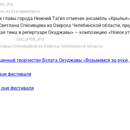
я» из Екатеринбурга.
 главы города Нижний Тагил отмечен ансамбль «Крылья» 
Светлана Спесивцева из Озерска Челябинской области, пр
ая тема в репертуаре Окуджавы» – композицию «Новое ут
тланы Спесивцевой из Озерска Челябинской области
щенный творчеству Булата Окуджавы «Возьмемся за руки,
дня фестиваля
 дня фестиваля