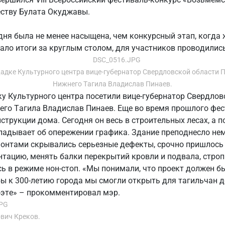
ству Булата Окуджавы.
дня была не менее насыщена, чем конкурсный этап, когда
ало итоги за круглым столом, для участников проводилис
адке Культурного центра вице-губернатор Свердловской области П
Нижнего Тагила Владислав Пинаев.
 Культурного центра посетили вице-губернатор Свердлов
его Тагила Владислав Пинаев. Еще во время прошлого фес
струкции дома. Сегодня он весь в строительных лесах, а 
ладывает об опережении графика. Здание преподнесло нем
онтами скрывались серьезные дефекты, срочно пришлось
тацию, менять балки перекрытий кровли и подвала, строп
 в режиме нон-стоп. «Мы понимали, что проект должен б
ы к 300-летию города мы смогли открыть для тагильчан д
оэте» – прокомментировал мэр.
вич Креков.