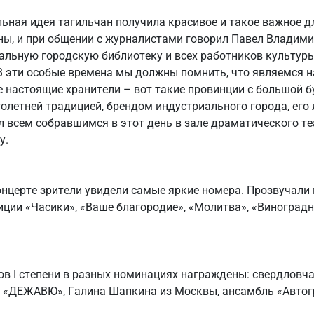
льная идея тагильчан получила красивое и такое важное д
ны, и при общении с журналистами говорил Павел Владими
альную городскую библиотеку и всех работников культуры
В эти особые времена мы должны помнить, что являемся 
е настоящие хранители – вот такие провинции с большой б
олетней традицией, брендом индустриального города, его
л всем собравшимся в этот день в зале драматического т
у.
онцерте зрители увидели самые яркие номера. Прозвучали
ции «Часики», «Ваше благородие», «Молитва», «Виноградн
в I степени в разных номинациях награждены: свердловча
 «ДЕЖАВЮ», Галина Шапкина из Москвы, ансамбль «Автог