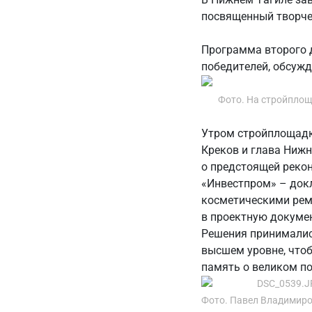
посвященный творче
Программа второго 
победителей, обсужд
Фото. На стройплощ
Утром стройплощадку
Креков и глава Нижн
о предстоящей рекон
«Инвестпром» – док
косметическими рем
в проектную докумен
Решения принимались
высшем уровне, чтоб
память о великом п
Фото. Павел Владимиро