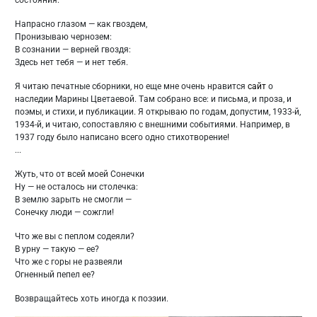
Напрасно глазом — как гвоздем,
Пронизываю чернозем:
В сознании — верней гвоздя:
Здесь нет тебя — и нет тебя.
Я читаю печатные сборники, но еще мне очень нравится
сайт
о
наследии Марины Цветаевой. Там собрано все: и письма, и проза, и
поэмы, и стихи, и публикации. Я открываю по годам, допустим, 1933-й,
1934-й, и читаю, сопоставляю с внешними событиями. Например, в
1937 году было написано всего одно стихотворение!
...
Жуть, что от всей моей Сонечки
Ну — не осталось ни столечка:
В землю зарыть не смогли —
Сонечку люди — сожгли!
Что же вы с пеплом содеяли?
В урну — такую — ее?
Что же с горы не развеяли
Огненный пепел ее?
Возвращайтесь хоть иногда к поэзии.