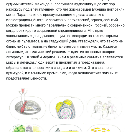
судьбы жителей Макондо. Я послушала аудиокнигу и до сих пор
нахожусь под впечатлением: сто лет жизни семьи Буэндиа поглотили
меня. Параллельно с прослушиванием я делала эскизы к
иллюстрациям, быстрые зарисовки впечатлений, героев, событий.
Можно провести много параллелей с современной Россией, особенно
когда речь идет о социальной справедливости. Мне ярко
запомнилась сцена демонстрации на площади: по толпе открыли
огонь из пулеметов, а на следующий день утверждали, что такого не
было: не было толпы, не было пулеметов и тысяч жертв. Кажется
логичным, что магический реализм — один из основных жанров
литературы Южной Америки. В нем в реальные события вплетаются
мифы и легенды, люди верят в проклятия и предсказания,
обращаются с вопросами к звездам и стихиям. Это связано и с
культурой, и с темными временами, когда человеческая жизнь не
представляет ценности.