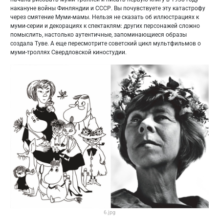
накануне войны Финляндии и СССР. Вы почувствуете эту катастрофу
через смятение Муми-мамы. Нельзя не сказать об иллюстрациях к
муми-серии и декорациях к спектаклям: других персонажей сложно
помыслить, настолько аутентичные, запоминающиеся образы
создала Туве. А еще пересмотрите советский цикл мультфильмов о
муми-троллях Свердловской киностудии.
6.jpg