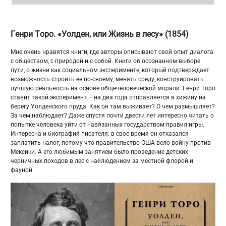
Генри Торо. «Уолден, или Жизнь в лесу» (1854)
Мне очень нравятся книги, где авторы описывают свой опыт диалога
с обществом, с природой и с собой. Книги об осознанном выборе
пути, о жизни как социальном эксперименте, который подтверждает
возможность строить ее по-своему, менять среду, конструировать
лучшую реальность на основе общечеловеческой морали. Генри Торо
ставит такой эксперимент – на два года отправляется в хижину на
берегу Уолденского пруда. Как он там выживает? О чем размышляет?
За чем наблюдает? Даже спустя почти двести лет интересно читать о
попытке человека уйти от навязанных государством правил игры.
Интересна и биография писателя: в свое время он отказался
заплатить налог, потому что правительство США вело войну против
Мексики. А его любимым занятием было проведение детских
черничных походов в лес с наблюдением за местной флорой и
фауной.