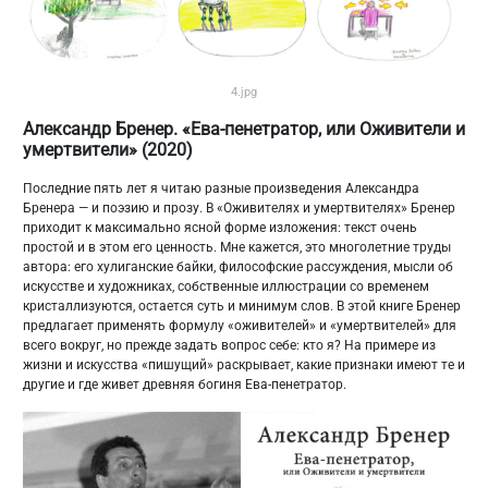
4.jpg
Александр Бренер. «Ева-пенетратор, или Оживители и
умертвители» (2020)
Последние пять лет я читаю разные произведения Александра
Бренера — и поэзию и прозу. В «Оживителях и умертвителях» Бренер
приходит к максимально ясной форме изложения: текст очень
простой и в этом его ценность. Мне кажется, это многолетние труды
автора: его хулиганские байки, философские рассуждения, мысли об
искусстве и художниках, собственные иллюстрации со временем
кристаллизуются, остается суть и минимум слов. В этой книге Бренер
предлагает применять формулу «оживителей» и «умертвителей» для
всего вокруг, но прежде задать вопрос себе: кто я? На примере из
жизни и искусства «пишущий» раскрывает, какие признаки имеют те и
другие и где живет древняя богиня Ева-пенетратор.