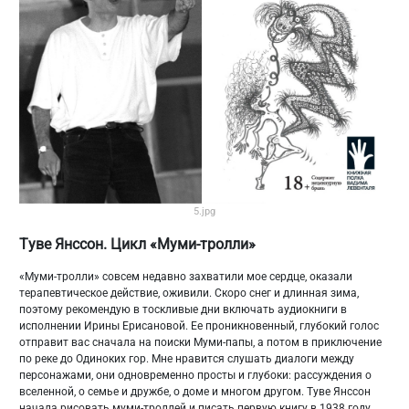
5.jpg
Туве Янссон. Цикл «Муми-тролли»
«Муми-тролли» совсем недавно захватили мое сердце, оказали
терапевтическое действие, оживили. Скоро снег и длинная зима,
поэтому рекомендую в тоскливые дни включать аудиокниги в
исполнении Ирины Ерисановой. Ее проникновенный, глубокий голос
отправит вас сначала на поиски Муми-папы, а потом в приключение
по реке до Одиноких гор. Мне нравится слушать диалоги между
персонажами, они одновременно просты и глубоки: рассуждения о
вселенной, о семье и дружбе, о доме и многом другом. Туве Янссон
начала рисовать муми-троллей и писать первую книгу в 1938 году