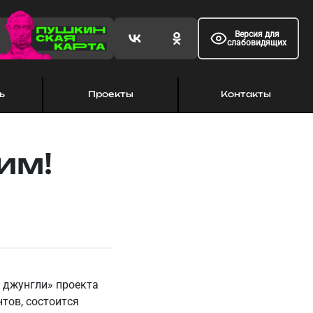
Версия для
слабовидящих
ь
Проекты
Контакты
им!
 джунгли» проекта
тов, состоится