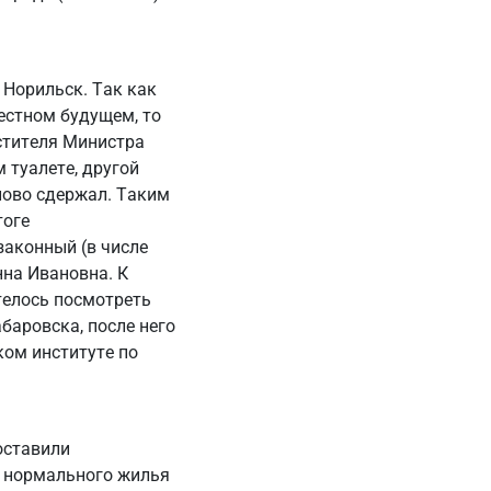
 Норильск. Так как
естном будущем, то
стителя Министра
 туалете, другой
лово сдержал. Таким
тоге
законный (в числе
нна Ивановна. К
телось посмотреть
баровска, после него
ком институте по
оставили
я нормального жилья