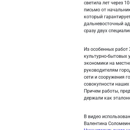
светила лет через 1
письмо от начальник
который гарантирует
дальневосточный адр
сразу двух специали
Из особенных работ
культурно-бытовых 
экономики на местно
руководителям город
сети и сооружения г
совокупности наших 
Причем работы, пред
держали как эталон
В видео использова
Валентина Соломеина