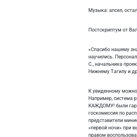
Музыка: апсел, оста
Постскриптум от Ва
«Спасибо нашему зн
научились. Персонал
С., начальника прое
Нижнему Тагилу и др
К увиденному можно
Например, система 
КАЖДОМУ! были гара
госкомиссия по рас
представители минис
«первой ночи» при 
правом воспользовал