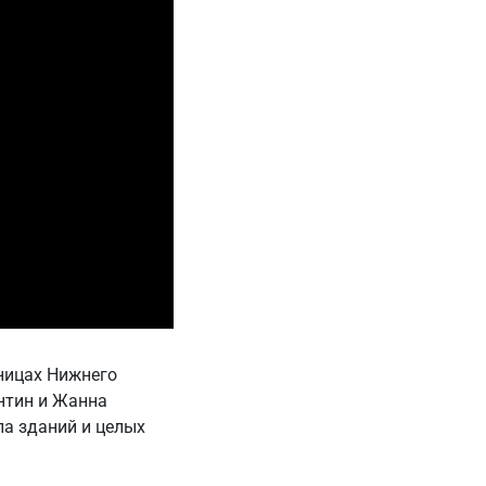
жницах Нижнего
ентин и Жанна
а зданий и целых