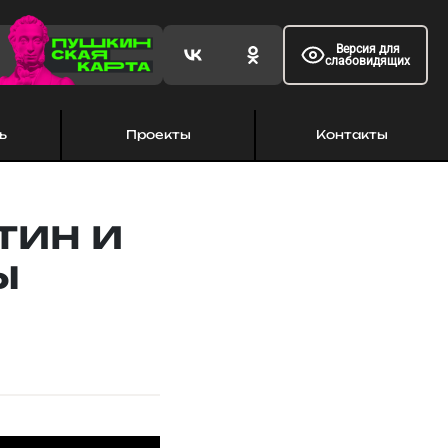
Версия для
слабовидящих
ь
Проекты
Контакты
тин и
ы