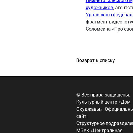
Нижнетагильского м
художников
, агентс
Уральского федерал
фрагмент видео юту
Соломеина «Про сво
Возврат к списку
© Все права защищены.
Культурный центр «Дом
Окуджавы». Официальн
сайт.
Структурное подразделе
МБУК «Центральная