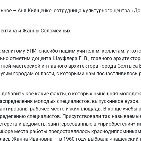
льное – Аня Киященко, сотрудница культурного центра «Д
лентина и Жанны Соломеиных:
аменитому УПИ, спасибо нашим учителям, коллегам, у ко
ьно отметим доцента Шауфлера Г. В., главного архитектор
ктной мастерской и главного архитектора города Солтыса В
угим городам области, с которыми нам посчастливилось р
 добавить кое-какие факты, о которых нынешняя молодежь
распределения молодых специалистов, выпускников вузов.
нтированы рабочее место и жилплощадь. В конце учебы 
пределению специалистов. Присутствовали так называемые
терств и ведомств, заинтересованные в «приобретении» и
выборе места работы предоставлялось краснодипломникам
ась Жанна Ивановна — в 1960 году выбрала «нашенский го