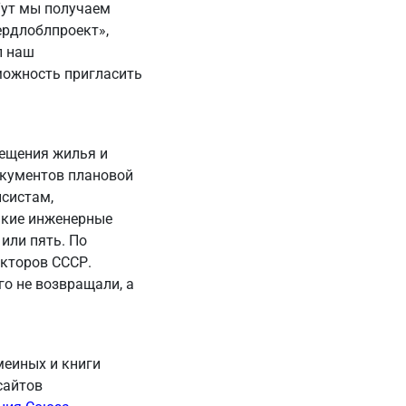
 Тут мы получаем
ердлоблпроект»,
л наш
можность пригласить
ещения жилья и
окументов плановой
нсистам,
акие инженерные
или пять. По
екторов СССР.
о не возвращали, а
меиных и книги
сайтов