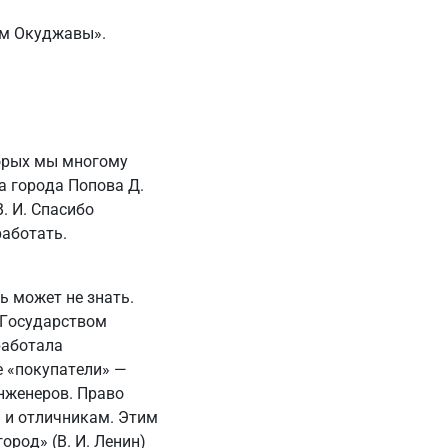
ом Окуджавы».
торых мы многому
а города Попова Д.
. И. Спасибо
аботать.
 может не знать.
 Государством
работала
 «покупатели» —
нженеров. Право
 и отличникам. Этим
род» (В. И. Ленин)