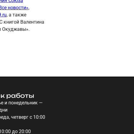
ния Союза
Все новости»
,
.ru
, а также
 С книгой Валентина
м Окуджавы».
к работы
е и понедельник —
дни
еда, четверг с 10:00
10:00 до 20:00