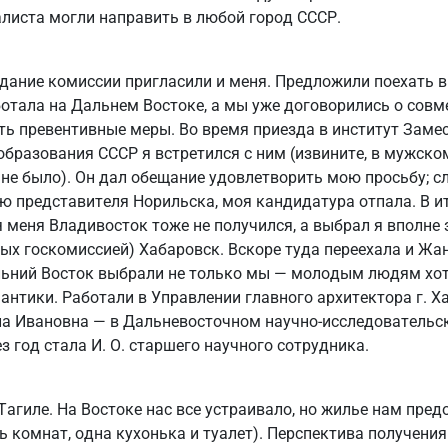
листа могли направить в любой город СССР.
дание комиссии пригласили и меня. Предложили поехать в
тала на Дальнем Востоке, а мы уже договорились о совм
ть превентивные меры. Во время приезда в институт Заме
образования СССР я встретился с ним (извините, в мужском
не было). Он дал обещание удовлетворить мою просьбу; с
ю представителя Норильска, моя кандидатура отпала. В и
меня Владивосток тоже не получился, а выбрал я вполне 
ых госкомиссией) Хабаровск. Вскоре туда переехала и Жа
альний Восток выбрали не только мы — молодым людям хо
мантики. Работали в Управлении главного архитектора г. Ха
на Ивановна — в Дальневосточном научно-исследовательс
з год стала И. О. старшего научного сотрудника.
Тагиле. На Востоке нас все устраивало, но жилье нам пред
 комнат, одна кухонька и туалет). Перспектива получени