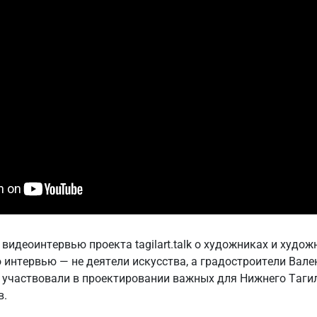
видеоинтервью проекта tagilart.talk о художниках и худо
о интервью — не деятели искусства, а градостроители Вал
 участвовали в проектировании важных для Нижнего Тагил
в.