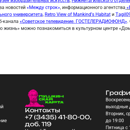
узея изобразительных искусств
,
Нижнетагильского отделе
тва новостей
«Между строк»
, информационного агентства
«
ьного университета
,
Retro View of Mankind’s Habitat
и
Tagil09
б-канала
«Советское телевидение. ГОСТЕЛЕРАДИОФОНД»
.
ю жизнь» можно познакомиться в культурном центре «До
Графи
Воскресень
ый
выходные 
Контакты
Вторник, ср
+7 (3435) 41-80-00,
ние
до 19:00
доб. 119
Пятница с 