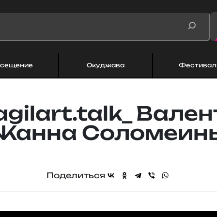
сещение
Окуджава
Фестивал
agilart.talk_ Вален
Жанна Соломеин
Поделиться