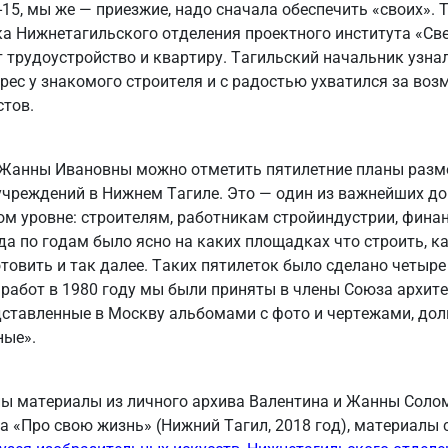
0-15, мы же — приезжие, надо сначала обеспечить «своих».
а Нижнетагильского отделения проектного института «Св
 трудоустройство и квартиру. Тагильский начальник узна
ес у знакомого строителя и с радостью ухватился за воз
стов.
 Жанны Ивановны можно отметить пятилетние планы разм
учреждений в Нижнем Тагиле. Это — один из важнейших д
м уровне: строителям, работникам стройиндустрии, фина
а по годам было ясно на каких площадках что строить, к
отовить и так далее. Таких пятилеток было сделано четыре 
работ в 1980 году мы были приняты в члены Союза архит
ставленные в Москву альбомами с фото и чертежами, долг
ные».
ны материалы из личного архива Валентина и Жанны Соло
 «Про свою жизнь» (Нижний Тагил, 2018 год), материалы 