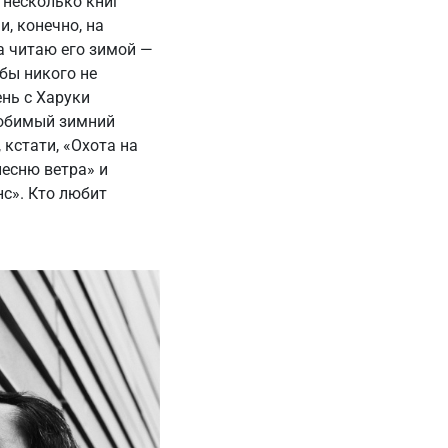
 несколько книг
, конечно, на
а читаю его зимой —
обы никого не
ень с Харуки
любимый зимний
 кстати, «Охота на
песню ветра» и
нс». Кто любит