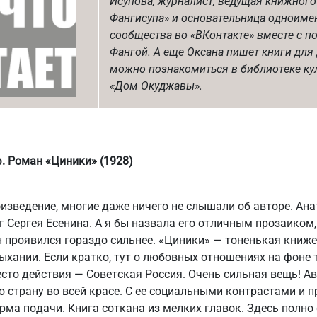
Исупова, журналист, ведущая книжного
Фангисупа» и основательница одноиме
сообщества во «ВКонтакте» вместе с п
Фангой. А еще Оксана пишет книги для 
можно познакомиться в библиотеке ку
«Дом Окуджавы».
. Роман «Циники» (1928)
оизведение, многие даже ничего не слышали об авторе. А
г Сергея Есенина. А я бы назвала его отличным прозаиком,
 проявился гораздо сильнее. «Циники» — тоненькая книже
ыхании. Если кратко, тут о любовных отношениях на фоне 
сто действия — Советская Россия. Очень сильная вещь! А
страну во всей красе. С ее социальными контрастами и 
ма подачи. Книга соткана из мелких главок. Здесь полно 