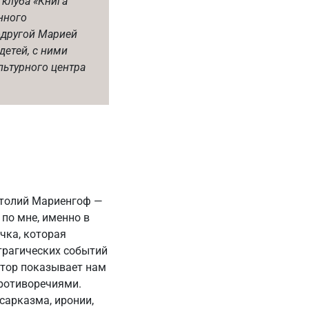
 клуба «Книга
нного
одругой Марией
детей, с ними
льтурного центра
натолий Мариенгоф —
 по мне, именно в
чка, которая
трагических событий
втор показывает нам
противоречиями.
сарказма, иронии,