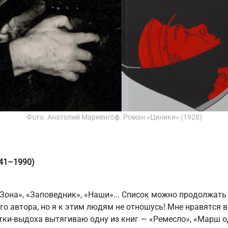
Фото. Анатолий Мариенго́ф. Роман «Циники» (1928)
941–1990)
Зона», «Заповедник», «Наши»... Список можно продолжать 
го автора, но я к этим людям не отношусь! Мне нравятся в
ки-выдоха вытягиваю одну из книг — «Ремесло», «Марш о