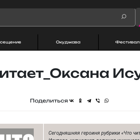
сещение
Окуджава
Фестивал
читает_Оксана Ис
Поделиться
Сегодняшняя героиня рубрики «Что чит