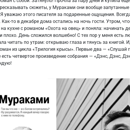
оман с собой. Затянуло! Прочла за пару дней и купила еще
ресказывать сюжеты, у Мураками они вообще запутанные и
Я уважаю этого писателя за подаренные ощущения. Всегд
 Как-то в декабре дома остались на ночь гости. Утром, чт
 на кухне с романом «Охота на овец» и поняла: начинать д
и плохо. День сложился волшебно! С тех пор у меня есть 
ала читать по утрам: открываю глаза и тянусь за книгой. И,
роман из цикла «Трилогия крысы». Первые два — «Слушай 
е есть четвертое произведение собрания — «Дэнс, Дэнс, Дэ
ндую!