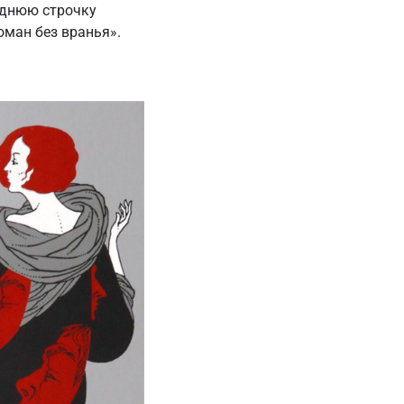
еднюю строчку
оман без вранья».