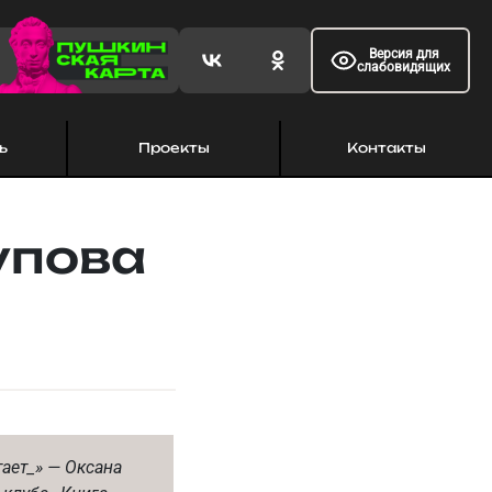
Версия для
слабовидящих
ь
Проекты
Контакты
упова
ает_» — Оксана