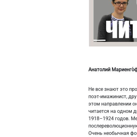
Анатолий Мариенго́ф
Не все знают это пр
поэт-имажинист, дру
этом направлении он
читается на одном д
1918–1924 годов. Ме
послереволюционную 
Очень необычная фор