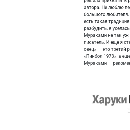
решила прихватить р
автора. Не люблю пе
большого любителя. 
есть такая традиция.
разбудить, я уселась
Мураками не так уж 
писатель. И еще я ст
овец» — это третий 
«Пинбол 1973», а ещ
Мураками — рекоме