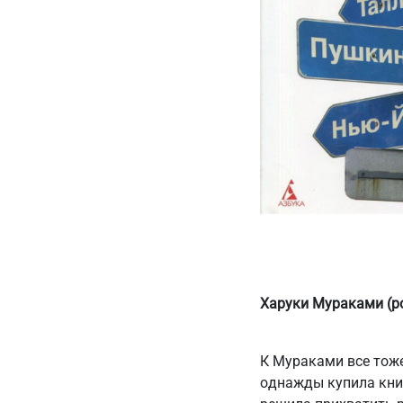
Харуки Мураками (р
К Мураками все тоже
однажды купила книг