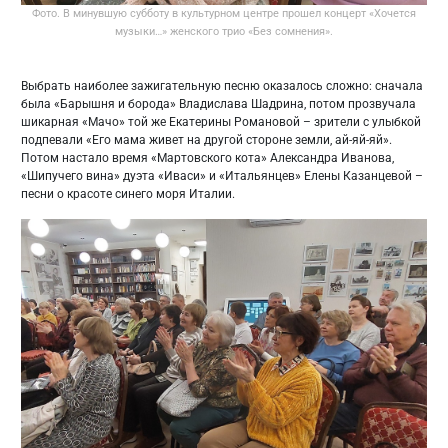
Фото. В минувшую субботу в культурном центре прошел концерт «Хочется
музыки…» женского трио «Без сомнения».
Выбрать наиболее зажигательную песню оказалось сложно: сначала
была «Барышня и борода» Владислава Шадрина, потом прозвучала
шикарная «Мачо» той же Екатерины Романовой – зрители с улыбкой
подпевали «Его мама живет на другой стороне земли, ай-яй-яй».
Потом настало время «Мартовского кота» Александра Иванова,
«Шипучего вина» дуэта «Иваси» и «Итальянцев» Елены Казанцевой –
песни о красоте синего моря Италии.