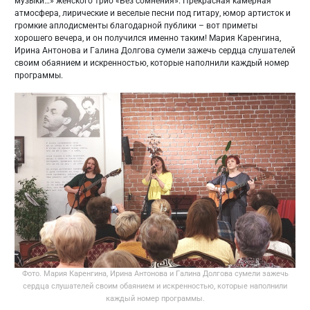
музыки…» женского трио «Без сомнения». Прекрасная камерная
атмосфера, лирические и веселые песни под гитару, юмор артисток и
громкие аплодисменты благодарной публики – вот приметы
хорошего вечера, и он получился именно таким! Мария Каренгина,
Ирина Антонова и Галина Долгова сумели зажечь сердца слушателей
своим обаянием и искренностью, которые наполнили каждый номер
программы.
Фото. Мария Каренгина, Ирина Антонова и Галина Долгова сумели зажечь
сердца слушателей своим обаянием и искренностью, которые наполнили
каждый номер программы.