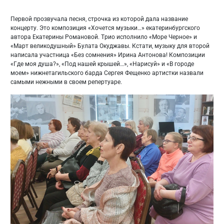
Первой прозвучала песня, строчка из которой дала название
концерту. Это композиция «Хочется музыки…» екатеринбургского
автора Екатерины Романовой. Трио исполнило «Море Черное» и
«Март великодушный» Булата Окуджавы. Кстати, музыку для второй
написала участница «Без сомнения» Ирина Антонова! Композиции
«Где моя душа?», «Под нашей крышей…», «Нарисуй» и «В городе
моем» нижнетагильского барда Сергея Фещенко артистки назвали
самыми нежными в своем репертуаре.