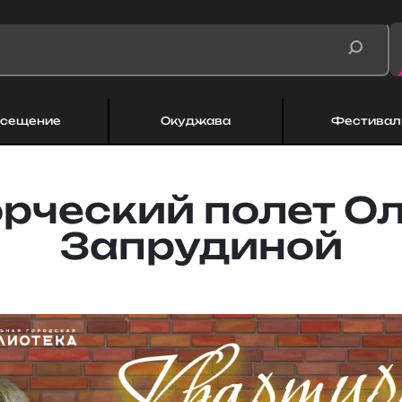
сещение
Окуджава
Фестивал
рческий полет О
Запрудиной