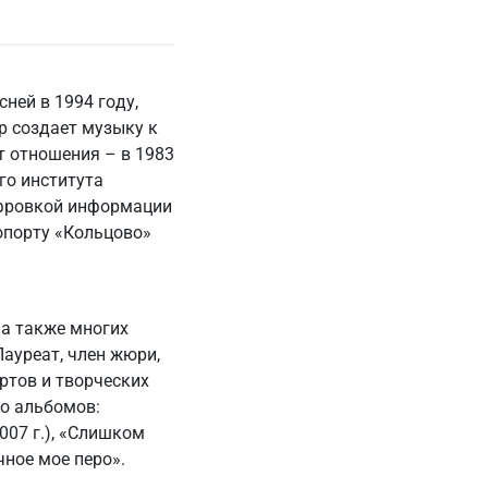
ней в 1994 году,
р создает музыку к
т отношения – в 1983
го института
ифровкой информации
опорту «Кольцово»
 а также многих
ауреат, член жюри,
ртов и творческих
о альбомов:
2007 г.), «Слишком
чное мое перо».