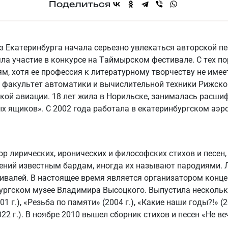
Поделиться
з Екатеринбурга начала серьезно увлекаться авторской пес
ла участие в конкурсе на Таймырском фестивале. С тех по
м, хотя ее профессия к литературному творчеству не имее
 факультет автоматики и вычислительной техники Рижско
кой авиации. 18 лет жила в Норильске, занималась расш
х ящиков». С 2002 года работала в екатеринбургском аэр
ор лирических, иронических и философских стихов и песен,
ний известным бардам, иногда их называют пародиями. Л
ивалей. В настоящее время является организатором конце
бургском музее Владимира Высоцкого. Выпустила нескольк
1 г.), «Резьба по памяти» (2004 г.), «Какие наши годы?!» (
22 г.). В ноябре 2010 вышел сборник стихов и песен «Не ве