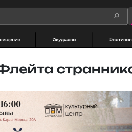
сещение
Окуджава
Фестивал
Флейта странник