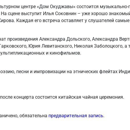
ультурном центре «Дом Окуджавы» состоится музыкально-
 На сцене выступит Илья Соковнин – уже хорошо знакомы
Кирова. Каждая его встреча оставляет у слушателей самые
ат произведения Александра Дольского, Александра Верт
Тарковского, Юрия Левитанского, Николая Заболоцкого, а
 мультипликационных и кинофильмов.
оэзию, песни и импровизации на этнических флейтах Индии
после концерта состоится китайская чайная церемония.
аничено, обязательна
предварительная запись
.