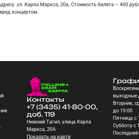
дресу: ул. Карла Маркса, 20а. Стоимость билета – 400 рубл
еред концертом.
Графи
Воскресень
ый
выходные 
Контакты
Вторник, ср
+7 (3435) 41-80-00,
ние
до 19:00
доб. 119
Пятница с 
Нижний Тагил, улица Карла
.
Суббота с 
Маркса, 20А
Последний
Показать на карте