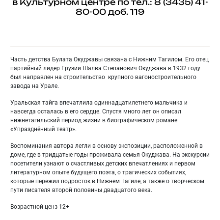
в Культурном центре по тел.: 8 (3435) 41-
80-00 доб. 119
Часть детства Булата Окуджавы связана с Нижним Тагилом. Его отец
партийный лидер Грузии Шалва Степанович Окуджава в 1932 году
был направлен на строительство крупного вагоностроительного
завода на Урале.
Уральская тайга впечатлила одиннадцатилетнего мальчика и
навсегда осталась в его сердце. Спустя много лет он описал
нижнетагильский период жизни в биографическом романе
«Упразднённый театр».
Воспоминания автора легли в основу экспозиции, расположенной в
доме, где в тридцатые годы проживала семья Окуджава. На экскурсии
посетители узнают о счастливых детских впечатлениях и первом
литературном опыте будущего поэта, о трагических событиях,
которые пережил подросток в Нижнем Тагиле, а также о творческом
пути писателя второй половины двадцатого века.
Возрастной ценз 12+