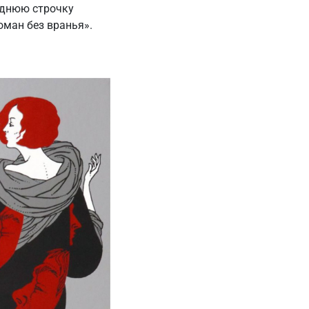
еднюю строчку
оман без вранья».