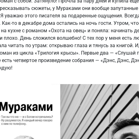
оман с собой. Затянуло! Прочла за пару дней и купила еще
ресказывать сюжеты, у Мураками они вообще запутанные и
Я уважаю этого писателя за подаренные ощущения. Всегд
 Как-то в декабре дома остались на ночь гости. Утром, чт
 на кухне с романом «Охота на овец» и поняла: начинать д
и плохо. День сложился волшебно! С тех пор у меня есть 
ала читать по утрам: открываю глаза и тянусь за книгой. И,
роман из цикла «Трилогия крысы». Первые два — «Слушай 
е есть четвертое произведение собрания — «Дэнс, Дэнс, Дэ
ндую!