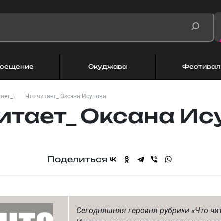
сещение
Окуджава
Фестивал
Что читает_ Оксана Исупова
тает_
читает_ Оксана Ис
Поделиться
Сегодняшняя героиня рубрики «Что чит