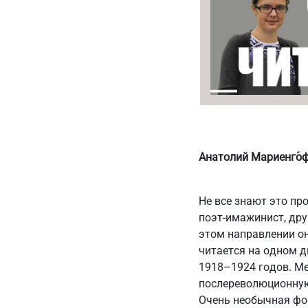
Анатолий Мариенго́ф
Не все знают это пр
поэт-имажинист, дру
этом направлении он
читается на одном д
1918–1924 годов. Ме
послереволюционную 
Очень необычная фор