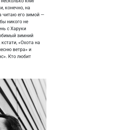
 несколько книг
, конечно, на
а читаю его зимой —
обы никого не
ень с Харуки
любимый зимний
 кстати, «Охота на
песню ветра» и
нс». Кто любит