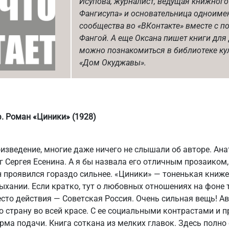
Исупова, журналист, ведущая книжного
Фангисупа» и основательница одноиме
сообщества во «ВКонтакте» вместе с п
Фангой. А еще Оксана пишет книги для 
можно познакомиться в библиотеке ку
«Дом Окуджавы».
. Роман «Циники» (1928)
оизведение, многие даже ничего не слышали об авторе. А
г Сергея Есенина. А я бы назвала его отличным прозаиком,
 проявился гораздо сильнее. «Циники» — тоненькая книже
ыхании. Если кратко, тут о любовных отношениях на фоне 
сто действия — Советская Россия. Очень сильная вещь! А
страну во всей красе. С ее социальными контрастами и 
ма подачи. Книга соткана из мелких главок. Здесь полно 