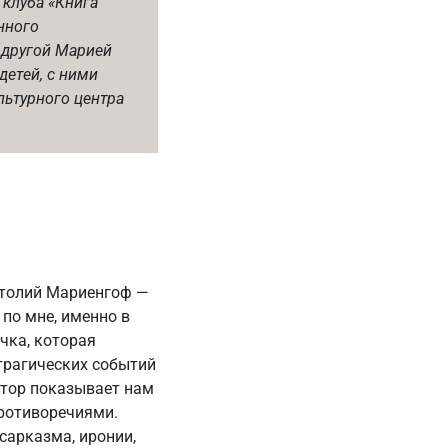
 клуба «Книга
нного
одругой Марией
детей, с ними
льтурного центра
натолий Мариенгоф —
 по мне, именно в
чка, которая
трагических событий
втор показывает нам
противоречиями.
сарказма, иронии,