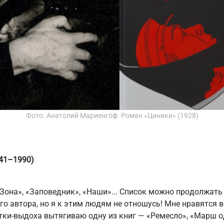
Фото. Анатолий Мариенго́ф. Роман «Циники» (1928)
941–1990)
Зона», «Заповедник», «Наши»... Список можно продолжать 
го автора, но я к этим людям не отношусь! Мне нравятся в
ки-выдоха вытягиваю одну из книг — «Ремесло», «Марш о