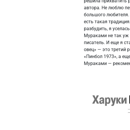
решила прихватить р
автора. Не люблю пе
большого любителя. 
есть такая традиция.
разбудить, я уселась
Мураками не так уж 
писатель. И еще я ст
овец» — это третий 
«Пинбол 1973», а ещ
Мураками — рекоме