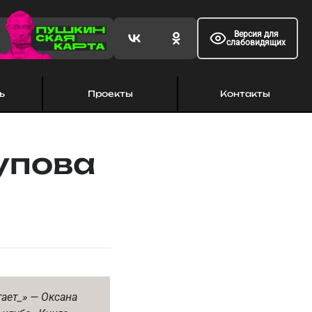
Версия для
слабовидящих
ь
Проекты
Контакты
упова
ает_» — Оксана