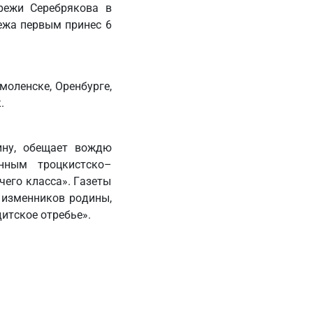
режи Серебрякова в
режа первым принес 6
моленске, Оренбурге,
.
ину, обещает вождю
нным троцкистско–
его класса». Газеты
 изменников родины,
итское отребье».