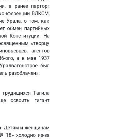
ии, а ранее парторг
 конференции ВЛКСМ,
е Урала, о том, как
дет обмен партийных
вой Конституции. На
посвященным «творцу
новьевцев, агентов
-ого, а в мае 1937
Уралвагонстрое был
ель разоблачен».
м трудящихся Тагила
ще освоить гигант
на. Детям и женщинам
№ 18» холодно из-за