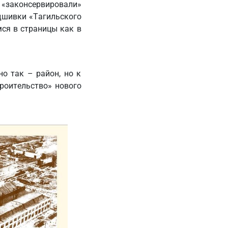
 «законсервировали»
одшивки «Тагильского
мся в страницы как в
о так – район, но к
троительство» нового