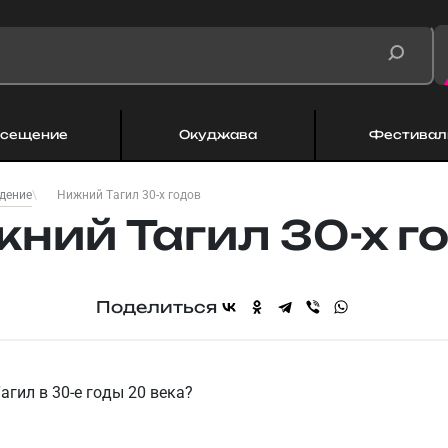
сещение
Окуджава
Фестивал
Нижний Тагил 30-х годов
дение
ний Тагил 30-х г
Поделиться
жний Тагил в 30-е годы 20 века?