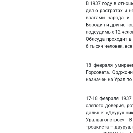
В 1937 году в отно
дел о растратах и 
врагами народа и 
Бородин и другие го
подсудимых 12 челов
Облсуда проходит в
6 тысяч человек, вс
18 февраля умирает
Горсовета. Орджони
назначен на Урал по
17-18 февраля 1937
слепого доверия, р
дальше: «Двурушник
Уралвагонстрое». 
троцкиста – двурушн