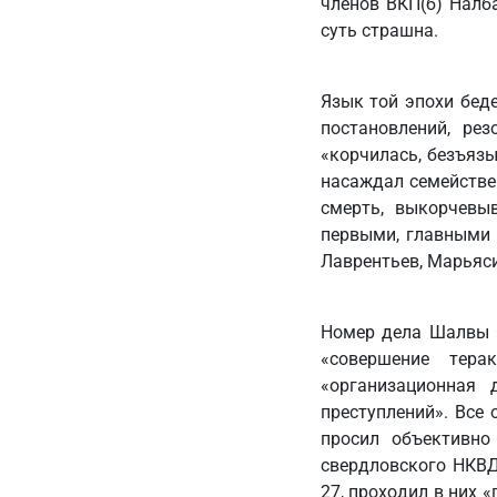
членов ВКП(б) Налб
суть страшна.
Язык той эпохи беде
постановлений, ре
«корчилась, безъязы
насаждал семействе
смерть, выкорчевы
первыми, главными 
Лаврентьев, Марьяси
Номер дела Шалвы О
«совершение тера
«организационная 
преступлений». Все 
просил объективно
свердловского НКВД
27, проходил в них 