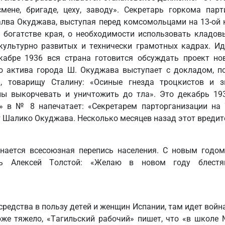
мене, бригаде, цеху, заводу». Секретарь горкома парт
алва Окуджава, выступая перед комсомольцами на 13-ой
и богатстве края, о необходимости использовать кладовы
культурно развитых и технически грамотных кадрах. И
кабре 1936 вся страна готовится обсуждать проект но
о актива города Ш. Окуджава выступает с докладом, 
», товарищу Сталину: «Осиные гнезда троцкистов и зи
 выкорчевать и уничтожить до тла». Это декабрь 1936
» в № 8 напечатает: «Секретарем парторганизации на 
т Шалико Окуджава. Несколько месяцев назад этот вредит
нается всесоюзная перепись населения. С новым годо
ль Алексей Толстой: «Желаю в новом году блестя
средства в пользу детей и женщин Испании, там идет вой
оже тяжело, «Тагильский рабочий» пишет, что «в школе 