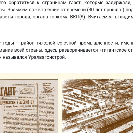
его обратиться к страницам газет, которые задержали,
ты. Возьмем пожелтевшие от времени (80 лет прошло ) п
газеты города, органа горкома ВКП(б). Вчитаемся, вгляди
е годы – район тяжелой союзной промышленности, именн
ание всей страны, здесь разворачивается «гигантское с
он назывался Уралвагонстрой.