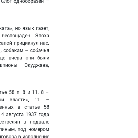
 Слог однообразен –
ата», но язык газет,
 беспощаден. Эпоха
сапой прицикнул нас,
, собакам – собачья
Еще вчера они были
 шпионы – Окуджава,
е 58 п. 8 и 11. 8 –
кой власти», 11 –
ренных в статье 58
 4 августа 1937 года
сстрелян в подвале
алиным, под номером
иговора в исполнение