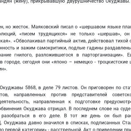
андян (жену), прикрывавшую двурушничество Окуджавы.
н, но жесток. Маяковский писал о «шершавом языке плак
золюций, «писем трудящихся» не только «шершав», он
кая». «Обволакивал партийный актив, действовал тихой 
нность и зажим самокритики, подлые гадины раздавлены
вание гнилого, разложившегося в парторганизации». 
в городе, сегодня они «японо – немецко - троцкистские
н».
куджавы 5868, в деле 79 листов. Он приговорен по стать
ктов, направленных против представителей советс
деятельность, направленная к подготовке предусмот
обвинения Окуджава отрицал. В последнем слове на суде
 разобраться в его деле. В тот же день он был ра
. Окуджава давно значился в списках, подписанных Ст
«по первой категории» - расстрельной. Акт о приведении пр