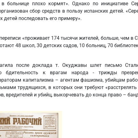
а в больнице плохо кормят». Однако по инициативе Се
рганизован сбор средств в пользу испанских детей. «Се
ех детей последовать его примеру».
переписи «проживает 174 тысячи жителей, больше, чем в С
отают 48 школ, 30 детских садов, 10 больниц, 70 библиотек
агила после доклада т. Окуджавы шлет письмо Стал
ую бдительность к врагам народа - трижды презре
враторам капитализма – агентам фашизма, убийцам рабоч
ьмами трудящихся, в которых они требуют «расстрелять
в, вредителей и убийц, выкорчевать до конца право – банд