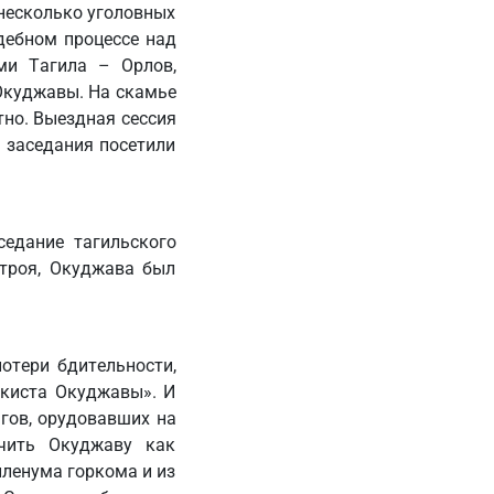
несколько уголовных
дебном процессе над
ми Тагила – Орлов,
 Окуджавы. На скамье
тно. Выездная сессия
 заседания посетили
седание тагильского
строя, Окуджава был
отери бдительности,
цкиста Окуджавы». И
гов, орудовавших на
ючить Окуджаву как
пленума горкома и из