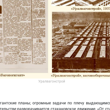
Уралвагонстрой
гантские планы; огромные задачи по плечу выдающимс
ительстве разворачивается стахановское движение. «От с