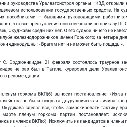
шении руководства Уралвагонстроя органы НКВД открыли 
нецелевом использовании государственных средств. На су
их пособниками – бывшими руководящими работника
ворят, что все преступления они совершали по приказу Ш.
ек, Окуджавы среди них нет. О его судьбе ничего не извес
 клубе железнодорожников имени Горького; за четыре дня
е они единодушны: «Врагам нет и не может быть пощады».
 С. Орджоникидзе. 21 февраля состоялось траурное за
кидзе не раз был в Тагиле, курировал дела Уралвагон
 его рекомендации.
 пленум горкома ВКП(б) выносит постановление: «Из-за п
отозейства не была вскрыта двурушническая личина тро
 Окуджава сделал все, чтобы замаскировать тактику вра
В марте пленум горкома партии постановляет: искл
ика из членов ВКП(б). Исключить из кандидатов в члены 