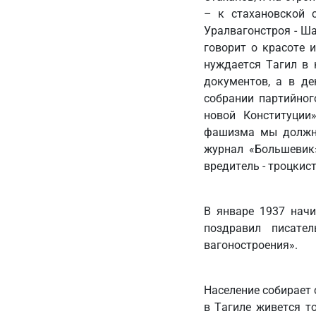
– к стахановской с
Уралвагонстроя - Ш
говорит о красоте 
нуждается Тагил в 
документов, а в де
собрании партийног
новой Конституции
фашизма мы должны
журнал «Большевик
вредитель - троцкис
В январе 1937 начи
поздравил писате
вагоностроения».
Население собирает 
в Тагиле живется т