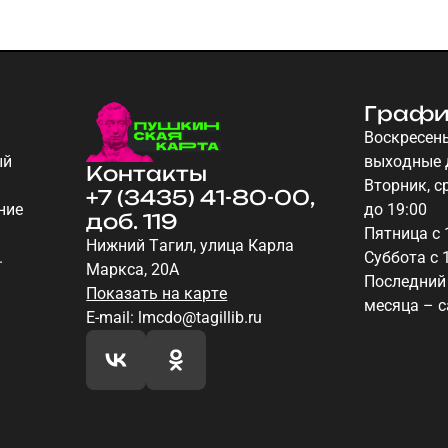
Графи
Воскресень
ый
выходные 
Контакты
Вторник, ср
+7 (3435) 41-80-00,
ние
до 19:00
доб. 119
Пятница с 
Нижний Тагил, улица Карла
.
Суббота с 
Маркса, 20А
Последний
Показать на карте
месяца – 
E-mail: lmcdo@tagillib.ru