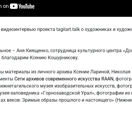
видеоинтервью проекта tagilart.talk о художниках и худо
льное – Аня Киященко, сотрудница культурного центра «Д
 благодарим Ксению Кошурникову.
ы материалы из личного архива Ксении Лариной, Николая 
ументы
Сети архивов современного искусства RAAN
, фотог
ижнетагильского музея изобразительных искусств, фотог
узея-заповедника «Горнозаводской Урал», фотографии из
ках веков: Зримые образы прошлого и настоящего» (Нижний