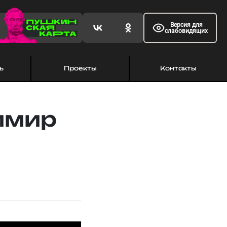
Версия для
слабовидящих
ь
Проекты
Контакты
димир