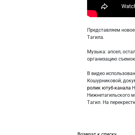
Представляем новое 
Тагила.
Музыка: апсел, оста
организацию съемок
В видео использован
Кошурниковой, док
ролик ютуб-канала
Н
Нижнетагильского м
Тагил. На перекрест
Возврат к списку