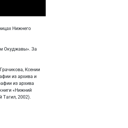
жницах Нижнего
ом Окуджавы». За
Грачикова, Ксении
рафии из архива и
рафии из архива
 книги «Нижний
 Тагил, 2002).