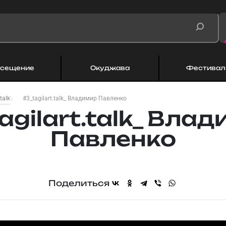
сещение
Окуджава
Фестивал
#3_tagilart.talk_ Владимир Павленко
.talk
agilart.talk_ Вла
Павленко
Поделиться