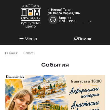
г. Нижний Тагил
ул. Карла Маркса, 20А
Вторник
10:00–19:00
Меню
Поиск
Новости
Главная
События